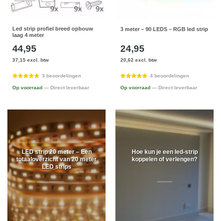
Led strip profiel breed opbouw
3 meter – 90 LEDS – RGB led strip
laag 4 meter
44,95
24,95
37,15 excl. btw
20,62 excl. btw
3 beoordelingen
4 beoordelingen
Op voorraad
— Direct leverbaar
Op voorraad
— Direct leverbaar
LED strip 20 meter – Een
Hoe kun je een led-strip
totaaloverzicht van 20 meter
koppelen of verlengen?
LED strips