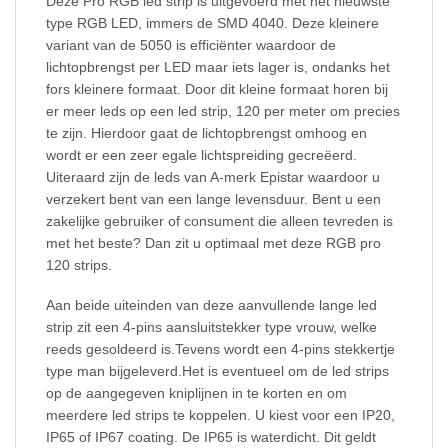
Deze Pro RGB led strip is uitgevoerd met het nieuwste
type RGB LED, immers de SMD 4040. Deze kleinere
variant van de 5050 is efficiënter waardoor de
lichtopbrengst per LED maar iets lager is, ondanks het
fors kleinere formaat. Door dit kleine formaat horen bij
er meer leds op een led strip, 120 per meter om precies
te zijn. Hierdoor gaat de lichtopbrengst omhoog en
wordt er een zeer egale lichtspreiding gecreëerd.
Uiteraard zijn de leds van A-merk Epistar waardoor u
verzekert bent van een lange levensduur. Bent u een
zakelijke gebruiker of consument die alleen tevreden is
met het beste? Dan zit u optimaal met deze RGB pro
120 strips.
Aan beide uiteinden van deze aanvullende lange led
strip zit een 4-pins aansluitstekker type vrouw, welke
reeds gesoldeerd is.Tevens wordt een 4-pins stekkertje
type man bijgeleverd.Het is eventueel om de led strips
op de aangegeven kniplijnen in te korten en om
meerdere led strips te koppelen. U kiest voor een IP20,
IP65 of IP67 coating. De IP65 is waterdicht. Dit geldt