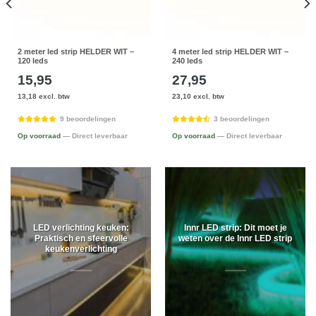
2 meter led strip HELDER WIT –
4 meter led strip HELDER WIT –
120 leds
240 leds
15,95
27,95
13,18 excl. btw
23,10 excl. btw
9 beoordelingen
3 beoordelingen
Op voorraad
— Direct leverbaar
Op voorraad
— Direct leverbaar
LED verlichting keuken:
Innr LED strip: Dit moet je
Praktisch en sfeervolle
weten over de Innr LED strip
keukenverlichting