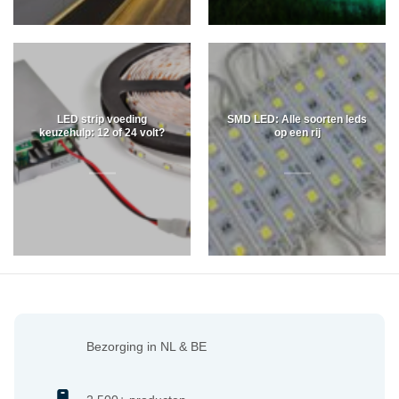
LED strip voeding
SMD LED: Alle soorten leds
keuzehulp: 12 of 24 volt?
op een rij
Bezorging in NL & BE