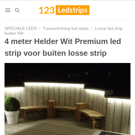
Skip
to
content
SPECIALE LEDS
/
Tuinverlichting led strips
/
Losse led strip
buiten Wit
4 meter Helder Wit Premium led
strip voor buiten losse strip