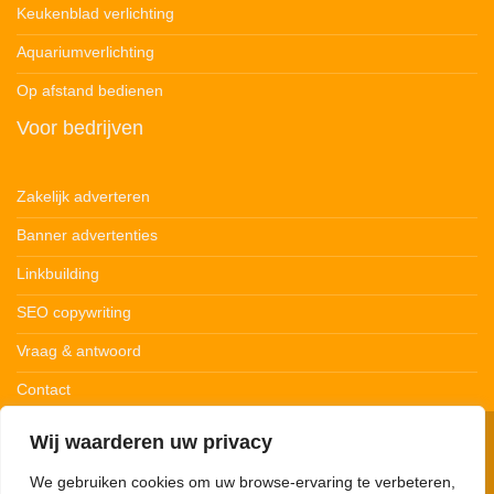
Keukenblad verlichting
Aquariumverlichting
Op afstand bedienen
Voor bedrijven
Zakelijk adverteren
Banner advertenties
Linkbuilding
SEO copywriting
Vraag & antwoord
Contact
Wij waarderen uw privacy
© 123Ledstrips.nl
Privacybeleid
Cookiebeleid
Disclaimer
We gebruiken cookies om uw browse-ervaring te verbeteren,