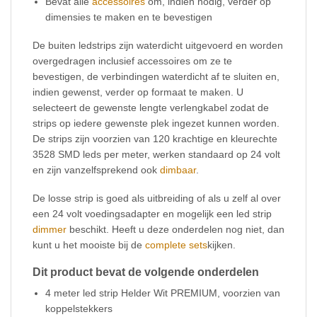
Bevat alle
accessoires
om, indien nodig, verder op
dimensies te maken en te bevestigen
De buiten ledstrips zijn waterdicht uitgevoerd en worden
overgedragen inclusief accessoires om ze te
bevestigen, de verbindingen waterdicht af te sluiten en,
indien gewenst, verder op formaat te maken. U
selecteert de gewenste lengte verlengkabel zodat de
strips op iedere gewenste plek ingezet kunnen worden.
De strips zijn voorzien van 120 krachtige en kleurechte
3528 SMD leds per meter, werken standaard op 24 volt
en zijn vanzelfsprekend ook
dimbaar
.
De losse strip is goed als uitbreiding of als u zelf al over
een 24 volt voedingsadapter en mogelijk een led strip
dimmer
beschikt. Heeft u deze onderdelen nog niet, dan
kunt u het mooiste bij de
complete sets
kijken.
Dit product bevat de volgende onderdelen
4 meter led strip Helder Wit PREMIUM, voorzien van
koppelstekkers