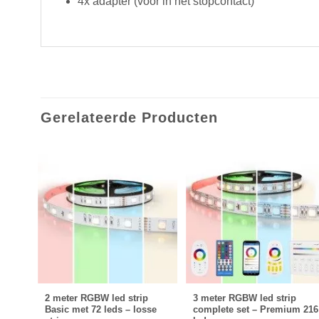
4x adapter (voor in het stopcontact)
Gerelateerde Producten
p
2 meter RGBW led strip
3 meter RGBW led strip
08
Basic met 72 leds – losse
complete set – Premium 216