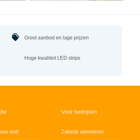
Groot aanbod en lage prijzen
Hoge kwaliteit LED strips
tie
Voor bedrijven
aar watt
Zakelijk adverteren