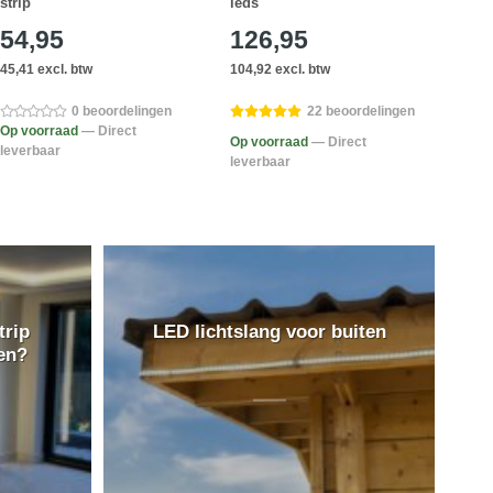
strip
leds
strip
54,95
126,95
21
45,41 excl. btw
104,92 excl. btw
18,14
0 beoordelingen
22 beoordelingen
Op voorraad
— Direct
Op voorraad
— Direct
Op v
leverbaar
leverbaar
lever
trip
LED lichtslang voor buiten
en?