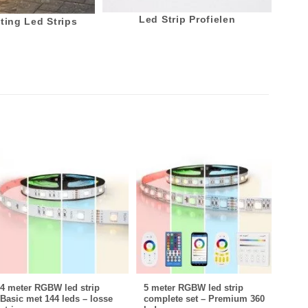
Led Strip Profielen
ting Led Strips
4 meter RGBW led strip
5 meter RGBW led strip
1 me
Basic met 144 leds – losse
complete set – Premium 360
Basi