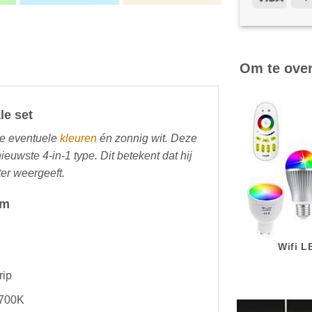
Om te ove
le set
le eventuele
kleuren
én zonnig wit. Deze
ieuwste 4-in-1 type. Dit betekent dat hij
er weergeeft.
um
Wifi 
rip
2700K