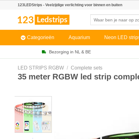
Skip
123LEDStrips - Veelzijdige verlichting voor binnen en buiten
to
Zoeken
content
naar:
Categorieën
Aquarium
Neon LED strip
Bezorging in NL & BE
LED STRIPS RGBW
/
Complete sets
35 meter RGBW led strip comple