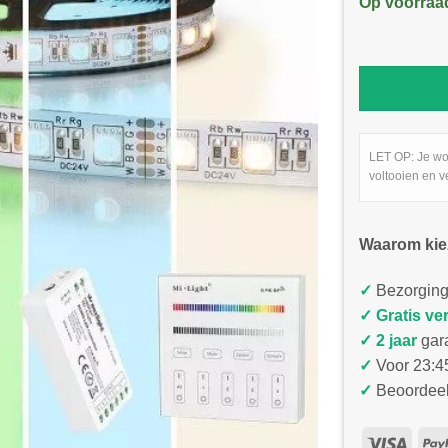
Op voorraa
LET OP: Je wo
voltooien en v
Waarom kie
✓
Bezorging
✓
Gratis ve
✓ 2 jaar
gar
✓
Voor 23:45
✓
Beoordeel