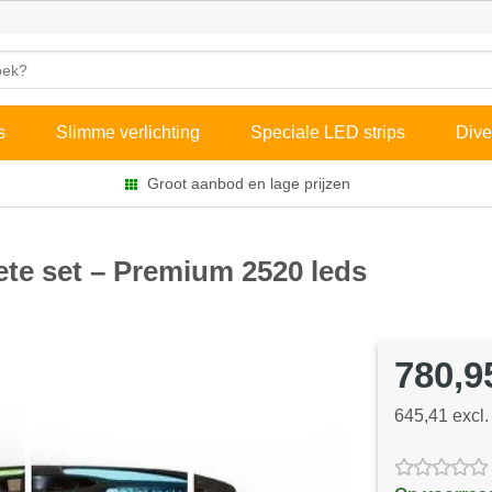
s
Slimme verlichting
Speciale LED strips
Dive
Groot aanbod en lage prijzen
te set – Premium 2520 leds
780,9
645,41 excl.