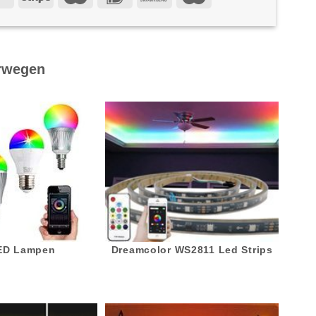
rwegen
LED Lampen
Dreamcolor WS2811 Led Strips