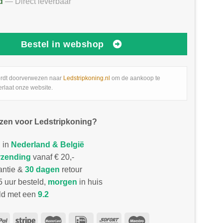
d
— Direct leverbaar
Bestel in webshop
rdt doorverwezen naar
Ledstripkoning.nl
om de aankoop te
erlaat onze website.
zen voor Ledstripkoning?
 in
Nederland & België
rzending
vanaf € 20,-
antie &
30 dagen
retour
 uur besteld,
morgen
in huis
d met een
9.2