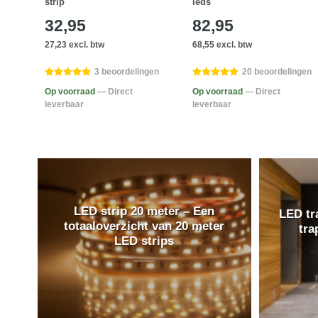
strip
leds
32,95
82,95
27,23 excl. btw
68,55 excl. btw
ngen
3 beoordelingen
20 beoordelingen
Op voorraad
— Direct
Op voorraad
— Direct
leverbaar
leverbaar
LED strip 20 meter – Een
LED tra
totaaloverzicht van 20 meter
tra
LED strips