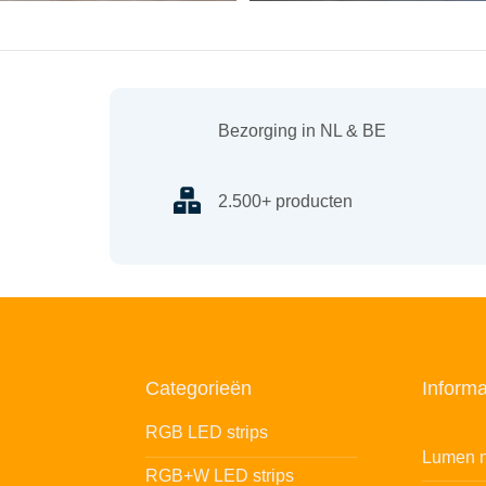
Bezorging in NL & BE
2.500+ producten
Categorieën
Informa
RGB LED strips
Lumen n
RGB+W LED strips