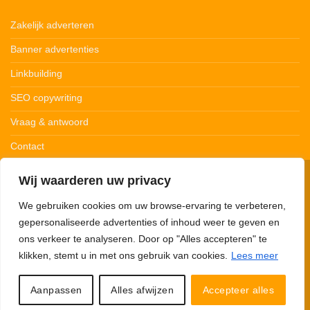
Zakelijk adverteren
Banner advertenties
Linkbuilding
SEO copywriting
Vraag & antwoord
Contact
Wij waarderen uw privacy
© 123Ledstrips.nl
Privacybeleid
Cookiebeleid
Disclaimer
We gebruiken cookies om uw browse-ervaring te verbeteren,
gepersonaliseerde advertenties of inhoud weer te geven en
ons verkeer te analyseren. Door op "Alles accepteren" te
klikken, stemt u in met ons gebruik van cookies.
Lees meer
123Ledstrips.nl neemt deel aan advertentieprogramma’s om commissie te
verdienen met links naar partners. Met onze links kunnen we een kleine
commissie verdienen. 123Ledstrips.nl verkoopt zelf géén producten, je wordt
Aanpassen
Alles afwijzen
Accepteer alles
hiervoor doorverwezen naar de desbetreffende webshop.