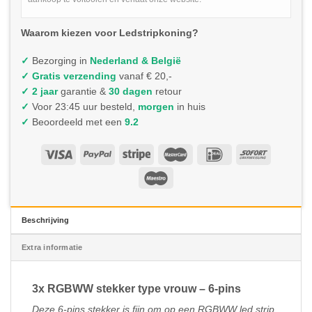
Waarom kiezen voor Ledstripkoning?
✓
Bezorging in
Nederland & België
✓
Gratis verzending
vanaf € 20,-
✓ 2 jaar
garantie &
30 dagen
retour
✓
Voor 23:45 uur besteld,
morgen
in huis
✓
Beoordeeld met een
9.2
Beschrijving
Extra informatie
3x RGBWW stekker type vrouw – 6-pins
Deze 6-pins stekker is fijn om op een RGBWW led strip