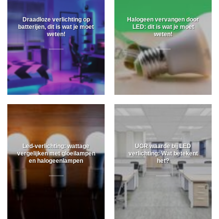
Draadloze verlichting op
Halogeen vervangen door
batterijen, dit is wat je moet
LED: dit is wat je moet
weten!
weten!
Led-verlichting: wattage
UGR waarde bij LED
vergelijken met gloeilampen
verlichting: Wat betekent
en halogeenlampen
het?