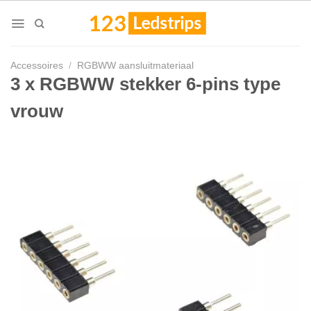
Skip
to
content
Accessoires
/
RGBWW aansluitmateriaal
3 x RGBWW stekker 6-pins type
vrouw