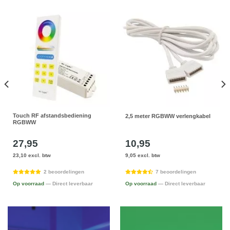
Touch RF afstandsbediening
2,5 meter RGBWW verlengkabel
RGBWW
27,95
10,95
23,10 excl. btw
9,05 excl. btw
2 beoordelingen
7 beoordelingen
Op voorraad
— Direct leverbaar
Op voorraad
— Direct leverbaar