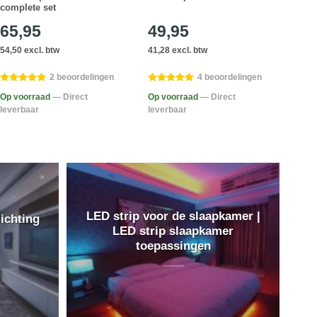
complete set
65,95
49,95
65
54,50 excl. btw
41,28 excl. btw
54,50
2 beoordelingen
4 beoordelingen
Op voorraad
— Direct
Op voorraad
— Direct
Op v
leverbaar
leverbaar
lever
LED strip voor de slaapkamer |
ichting
LED strip slaapkamer
toepassingen