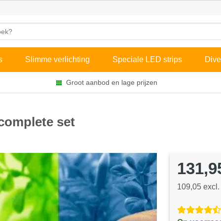
s
Slimme verlichting
Speciale LED strips
Dive
Groot aanbod en lage prijzen
 complete set
131,9
109,05 excl.