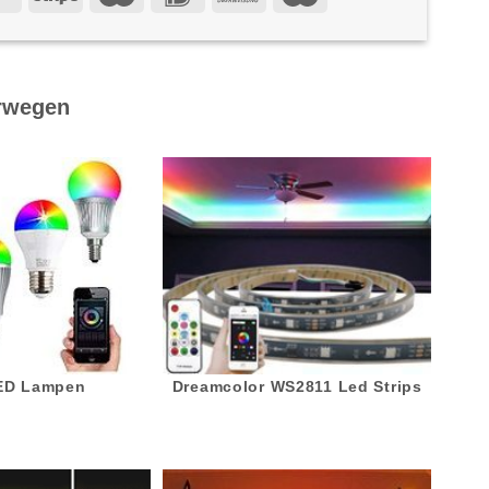
rwegen
LED Lampen
Dreamcolor WS2811 Led Strips