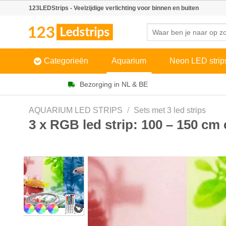
Skip
123LEDStrips - Veelzijdige verlichting voor binnen en buiten
to
Zoeken
content
naar:
Categorieën
Aquarium
Neon LED strip
Bezorging in NL & BE
AQUARIUM LED STRIPS
/
Sets met 3 led strips
3 x RGB led strip: 100 – 150 cm