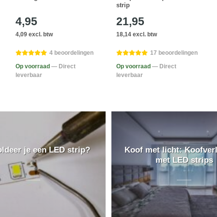
strip
4,95
21,95
4,09 excl. btw
18,14 excl. btw
4 beoordelingen
17 beoordelingen
Op voorraad
— Direct
Op voorraad
— Direct
leverbaar
leverbaar
ldeer je een LED strip?
Koof met licht: Koofverl
met LED strips