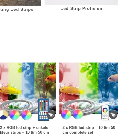
Led Strip Profielen
ting Led Strips
2 x RGB led strip + enkele
2 x RGB led strip – 10 t/m 50
3 x R
kleur strips – 10 t/m 50 cm
cm complete set
cm c