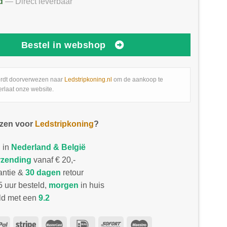
d
— Direct leverbaar
Bestel in webshop
rdt doorverwezen naar
Ledstripkoning.nl
om de aankoop te
erlaat onze website.
zen voor
Ledstripkoning
?
 in
Nederland & België
rzending
vanaf € 20,-
antie &
30 dagen
retour
 uur besteld,
morgen
in huis
d met een
9.2