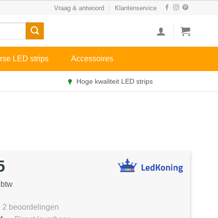
Vraag & antwoord
Klantenservice
rse LED strips
Accessoires
Hoge kwaliteit LED strips
5
 btw
2 beoordelingen