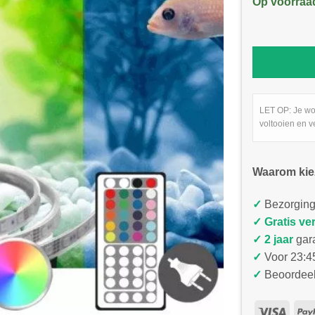
Op voorraa
LET OP: Je wo
voltooien en v
Waarom kie
✓
Bezorging
✓
Gratis ve
✓ 2 jaar
gar
✓
Voor 23:45
✓
Beoordeel