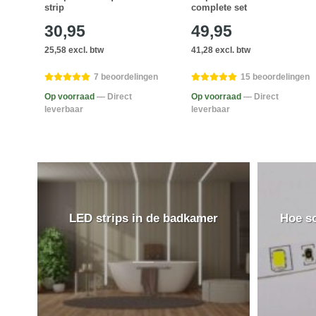
strip
complete set
30,95
49,95
25,58 excl. btw
41,28 excl. btw
ngen
7 beoordelingen
15 beoordelingen
Op voorraad
— Direct
Op voorraad
— Direct
leverbaar
leverbaar
LED strips in de badkamer
Hoe so