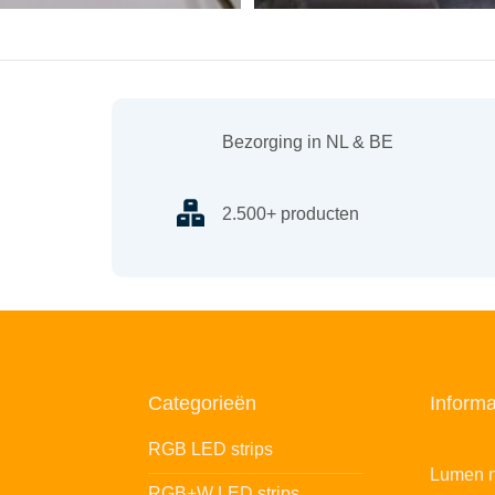
Bezorging in NL & BE
2.500+ producten
Categorieën
Informa
RGB LED strips
Lumen n
RGB+W LED strips