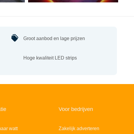
Groot aanbod en lage prijzen
Hoge kwaliteit LED strips
tie
Voor bedrijven
aar watt
Zakelijk adverteren