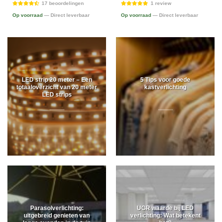
17 beoordelingen
1 review
Op voorraad
— Direct leverbaar
Op voorraad
— Direct leverbaar
LED strip 20 meter – Een
5 Tips voor goede
totaaloverzicht van 20 meter
kastverlichting
LED strips
Parasolverlichting:
UGR waarde bij LED
uitgebreid genieten van
verlichting: Wat betekent