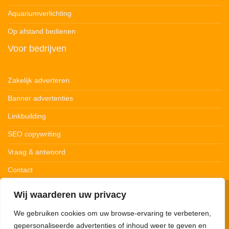
Aquariumverlichting
Op afstand bedienen
Voor bedrijven
Zakelijk adverteren
Banner advertenties
Linkbuilding
SEO copywriting
Vraag & antwoord
Contact
Wij waarderen uw privacy
© 123Ledstrips.nl
Privacybeleid
Cookiebeleid
Disclaimer
We gebruiken cookies om uw browse-ervaring te verbeteren,
gepersonaliseerde advertenties of inhoud weer te geven en