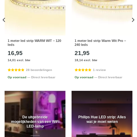
1 meter led strip WARM WIT – 120
1 meter led strip Warm Wit Pro –
leds
240 leds
16,95
21,95
14,01 excl. btw
18,14 excl. btw
28 beoordelingen
1 review
Op voorraad
— Direct leverbaar
Op voorraad
— Direct leverbaar
De uitgebreide
Philips Hue LED strip: Alles
mogelijkheden van een WiFi
wat je moet weten
LED-lamp