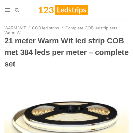
Skip
to
content
WARM WIT
/
COB led strips
/
Complete COB ledstrip sets
Warm Wit
21 meter Warm Wit led strip COB
met 384 leds per meter – complete
set