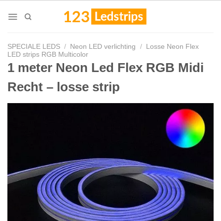
Skip
to
content
SPECIALE LEDS
/
Neon LED verlichting
/
Losse Neon Flex
LED strips RGB Multicolor
1 meter Neon Led Flex RGB Midi
Recht – losse strip