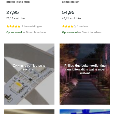
buiten losse strip
complete set
27,95
54,95
23,10 excl. btw
45,41 excl. btw
3 beoordelingen
1 review
Op voorraad
— Direct leverbaar
Op voorraad
— Direct leverbaar
Zo kun je een led-strip
Philips Hue buitenverlichting
inkorten
aansluiten, dit is wat je moet
weten!