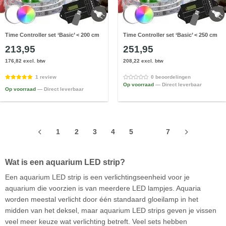
Time Controller set ‘Basic’ < 200 cm
Time Controller set ‘Basic’ < 250 cm
213,95
251,95
176,82 excl. btw
208,22 excl. btw
1 review
0 beoordelingen
Op voorraad
— Direct leverbaar
Op voorraad
— Direct leverbaar
1
2
3
4
5
6
7
Wat is een aquarium LED strip?
Een aquarium LED strip is een verlichtingseenheid voor je
aquarium die voorzien is van meerdere LED lampjes. Aquaria
worden meestal verlicht door één standaard gloeilamp in het
midden van het deksel, maar aquarium LED strips geven je vissen
veel meer keuze wat verlichting betreft. Veel sets hebben