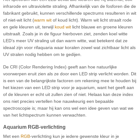
infrarode en ultraviolette straling. Afhankelijk van de fosforen die de
fabrikant gebruikt, kunnen verschillende spectrums resulteren in wit
of niet-wit licht (
warm wit
of koud licht). Warm wit licht straalt rode
en gele kleuren uit, terwijl
koud wit
licht blauwe en groene kleuren
uitstraalt. Zoals je in de figuur hierboven ziet, zenden koel witte
LED’s meer UV straling uit dan warm witte, wat betekent dat ze
ideaal zijn voor rifaquaria waar koralen zowel wat zichtbaar licht als
UV stralen nodig hebben om te gedijen.
De CRI (Color Rendering Index) geeft aan hoe natuurlijke
voorwerpen eruit zien als ze door een LED strip verlicht worden. Dit
is een van de belangrijkste factoren om rekening mee te houden bij
het kiezen van een LED strip voor je aquarium, want het geeft aan
of de kleuren er echt uit zullen zien of niet. Helaas kan deze index
ons niet precies vertellen hoe nauwkeurig een bepaalde
spectroscopie is; maar hij kan ons wel een idee geven van wat we
van het lichtspectrum kunnen verwachten.
Aquarium RGB-verlichting
Met een
RGB
-verlichting kun je iedere gewenste kleur in je