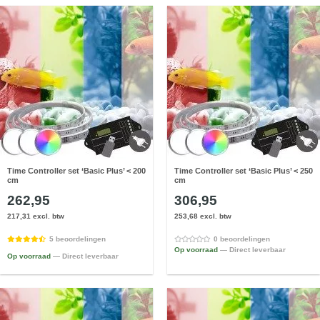
Time Controller set ‘Basic Plus’ < 200
Time Controller set ‘Basic Plus’ < 250
cm
cm
262,95
306,95
217,31 excl. btw
253,68 excl. btw
5 beoordelingen
0 beoordelingen
Op voorraad
— Direct leverbaar
Op voorraad
— Direct leverbaar