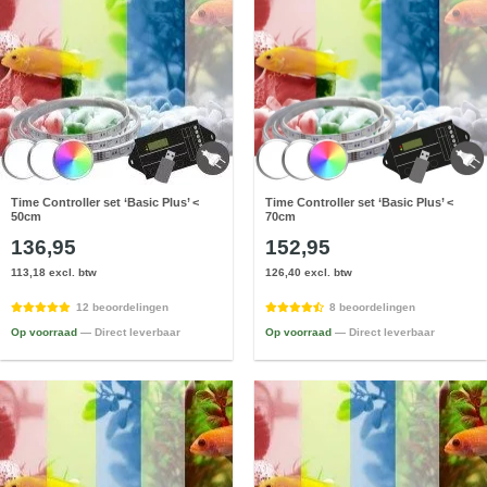
Time Controller set ‘Basic Plus’ <
Time Controller set ‘Basic Plus’ <
50cm
70cm
136,95
152,95
113,18 excl. btw
126,40 excl. btw
12 beoordelingen
8 beoordelingen
Op voorraad
— Direct leverbaar
Op voorraad
— Direct leverbaar