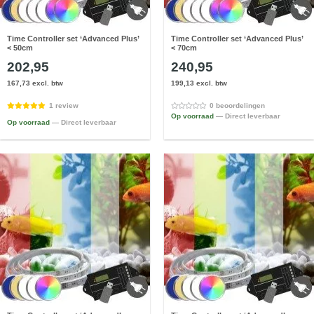
Time Controller set ‘Advanced Plus’
Time Controller set ‘Advanced Plus’
< 50cm
< 70cm
202,95
240,95
167,73 excl. btw
199,13 excl. btw
1 review
0 beoordelingen
Op voorraad
— Direct leverbaar
Op voorraad
— Direct leverbaar