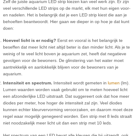
Zelf de juiste aquarium LED strip kiezen kan veel werk zijn. Er zijn
veel verschillende LED strips op de markt, elk met hun eigen voor-
en nadelen. Het is belangrijk dat je een LED strip kiest die aan je
behoeften beantwoordt. Hier gaan we dieper in op hoe je dat kunt
doen:
Hoeveel licht is er nodig?
Eerst en vooral is het belangrijk te
beseffen dat meer licht niet altijd beter is dan minder licht. Als je te
weinig of te veel licht boven je aquarium zet, heeft dat negatieve
gevolgen voor de bewoners. De glinstering van het water moet
aantrekkelijk en aanlokkelijk blijven voor de bewoners van je
aquarium.
Intensiteit en spectrum.
Intensiteit wordt gemeten in
lumen
(lm).
Lumen waarden worden vaak gebruikt om te meten hoeveel licht
een afzonderlijke LED uitstraalt. Dat suggereert ook dat hoe meer
diodes per meter, hoe hoger de intensiteit zal zijn. Veel diodes
kunnen echter kleurvervorming veroorzaken, en daarom moet deze
regel waar mogelijk genegeerd worden. Een strip met 8 leds straalt
niet noodzakelijk meer licht uit dan een strip met 10 leds.
Het spectrum van een LED bevat alle kleuren die hij uitzendt, ook