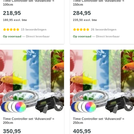
Time Controller set ‘Advanced’ <
Time Controller set ‘Advanced’ <
100cm
150cm
218,95
284,95
180,95 excl. btw
235,50 excl. btw
15 beoordelingen
26 beoordelingen
Op voorraad
— Direct leverbaar
Op voorraad
— Direct leverbaar
Time Controller set ‘Advanced’ <
Time Controller set ‘Advanced’ <
200cm
250cm
350,95
405,95