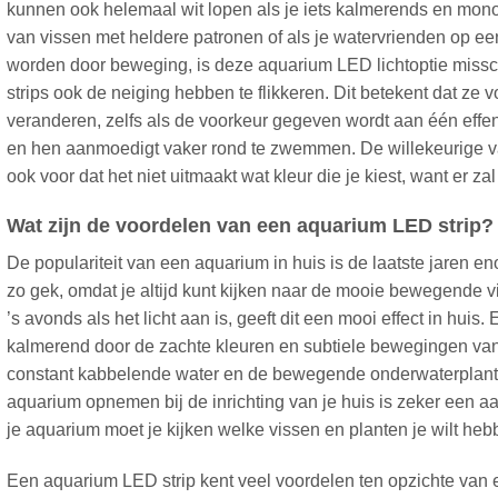
kunnen ook helemaal wit lopen als je iets kalmerends en monoc
van vissen met heldere patronen of als je watervrienden op e
worden door beweging, is deze aquarium LED lichtoptie missc
strips ook de neiging hebben te flikkeren. Dit betekent dat ze 
veranderen, zelfs als de voorkeur gegeven wordt aan één effen
en hen aanmoedigt vaker rond te zwemmen. De willekeurige var
ook voor dat het niet uitmaakt wat kleur die je kiest, want er zal a
Wat zijn de voordelen van een aquarium LED strip?
De populariteit van een aquarium in huis is de laatste jaren e
zo gek, omdat je altijd kunt kijken naar de mooie bewegende v
’s avonds als het licht aan is, geeft dit een mooi effect in huis
kalmerend door de zachte kleuren en subtiele bewegingen van
constant kabbelende water en de bewegende onderwaterplante
aquarium opnemen bij de inrichting van je huis is zeker een aan
je aquarium moet je kijken welke vissen en planten je wilt heb
Een aquarium LED strip kent veel voordelen ten opzichte va