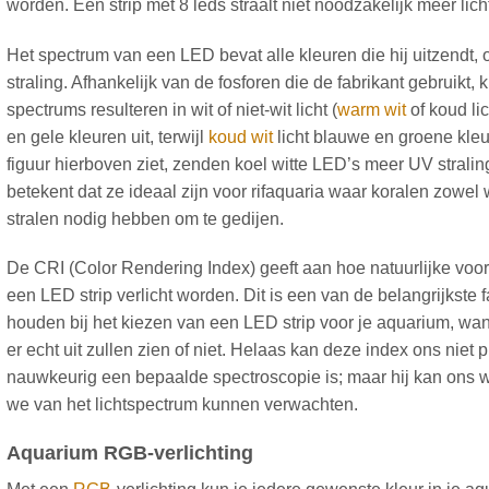
worden. Een strip met 8 leds straalt niet noodzakelijk meer licht
Het spectrum van een LED bevat alle kleuren die hij uitzendt, o
straling. Afhankelijk van de fosforen die de fabrikant gebruikt,
spectrums resulteren in wit of niet-wit licht (
warm wit
of koud lic
en gele kleuren uit, terwijl
koud wit
licht blauwe en groene kleure
figuur hierboven ziet, zenden koel witte LED’s meer UV stralin
betekent dat ze ideaal zijn voor rifaquaria waar koralen zowel 
stralen nodig hebben om te gedijen.
De CRI (Color Rendering Index) geeft aan hoe natuurlijke voor
een LED strip verlicht worden. Dit is een van de belangrijkste
houden bij het kiezen van een LED strip voor je aquarium, want
er echt uit zullen zien of niet. Helaas kan deze index ons niet 
nauwkeurig een bepaalde spectroscopie is; maar hij kan ons 
we van het lichtspectrum kunnen verwachten.
Aquarium RGB-verlichting