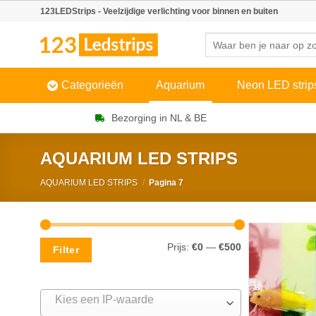
Skip
123LEDStrips - Veelzijdige verlichting voor binnen en buiten
to
Zoeken
content
naar:
Categorieën
Aquarium
Neon LED strip
Bezorging in NL & BE
AQUARIUM LED STRIPS
AQUARIUM LED STRIPS
/
Pagina 7
Min.
Max.
Prijs:
€0
—
€500
Filter
prijs
prijs
Kies een IP-waarde