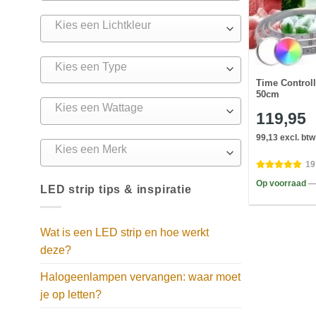
Kies een Lichtkleur
Kies een Type
Time Controlle
50cm
Kies een Wattage
119,95
99,13 excl. btw
Kies een Merk
19
Op voorraad
—
LED strip tips & inspiratie
Wat is een LED strip en hoe werkt
deze?
Halogeenlampen vervangen: waar moet
je op letten?