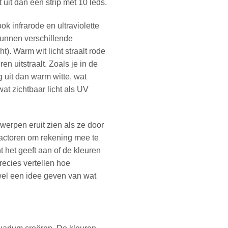
 uit dan een strip met 10 leds.
ok infrarode en ultraviolette
 kunnen verschillende
ht). Warm wit licht straalt rode
n uitstraalt. Zoals je in de
g uit dan warm witte, wat
wat zichtbaar licht als UV
werpen eruit zien als ze door
 factoren om rekening mee te
 het geeft aan of de kleuren
precies vertellen hoe
wel een idee geven van wat