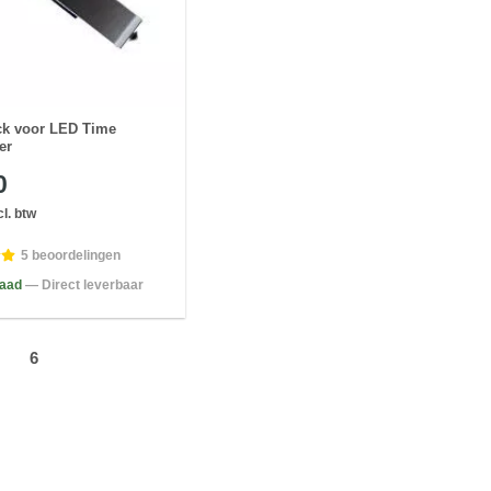
ck voor LED Time
er
0
l. btw
5 beoordelingen
raad
— Direct leverbaar
6
7