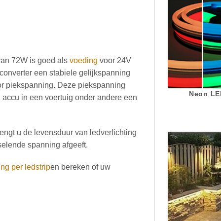
 van 72W is goed als
voeding
voor 24V
 converter een stabiele gelijkspanning
oor piekspanning. Deze piekspanning
Neon LED
n accu in een voertuig onder andere een
lengt u de levensduur van ledverlichting
selende spanning afgeeft.
ing per ledstrip
en bereken of uw