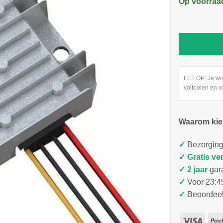
Op voorraa
LET OP: Je wo
voltooien en v
Waarom kie
✓
Bezorging
✓
Gratis ve
✓ 2 jaar
gar
✓
Voor 23:45
✓
Beoordeel