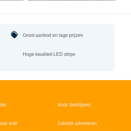
Groot aanbod en lage prijzen
Hoge kwaliteit LED strips
tie
Voor bedrijven
aar watt
Zakelijk adverteren