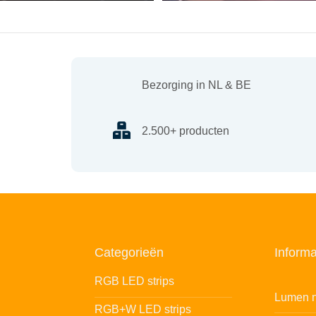
Bezorging in NL & BE
2.500+ producten
Categorieën
Informa
RGB LED strips
Lumen n
RGB+W LED strips