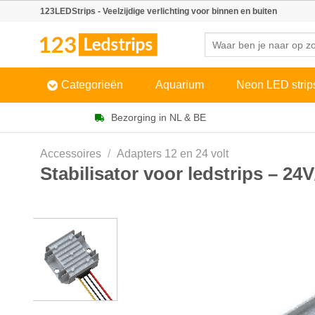
Skip
123LEDStrips - Veelzijdige verlichting voor binnen en buiten
to
Zoeken
content
naar:
Categorieën
Aquarium
Neon LED strip
Bezorging in NL & BE
Accessoires
/
Adapters 12 en 24 volt
Stabilisator voor ledstrips – 2