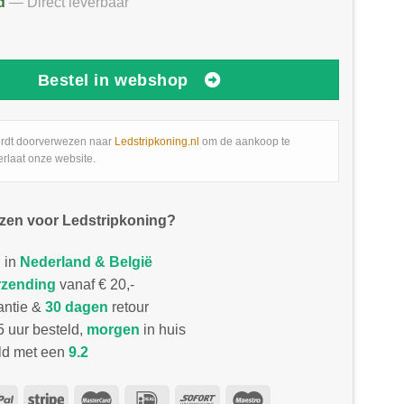
d
— Direct leverbaar
Bestel in webshop
rdt doorverwezen naar
Ledstripkoning.nl
om de aankoop te
erlaat onze website.
zen voor Ledstripkoning?
 in
Nederland & België
rzending
vanaf € 20,-
antie &
30 dagen
retour
 uur besteld,
morgen
in huis
d met een
9.2