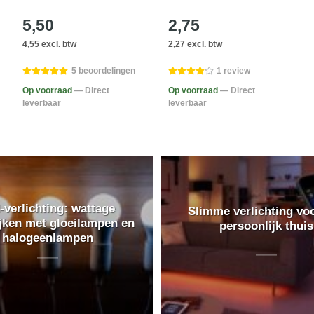
5,50
2,75
4,55 excl. btw
2,27 excl. btw
5 beoordelingen
1 review
Op voorraad
— Direct
Op voorraad
— Direct
leverbaar
leverbaar
-verlichting: wattage
Slimme verlichting vo
ijken met gloeilampen en
persoonlijk thuis
halogeenlampen