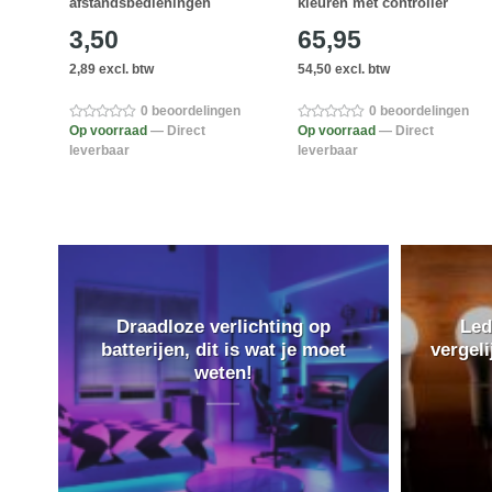
afstandsbedieningen
kleuren met controller
3,50
65,95
2,89 excl. btw
54,50 excl. btw
0 beoordelingen
0 beoordelingen
Op voorraad
— Direct
Op voorraad
— Direct
leverbaar
leverbaar
Draadloze verlichting op
Led
batterijen, dit is wat je moet
vergel
weten!