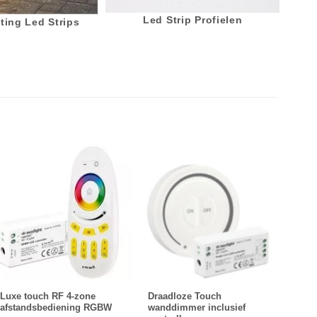
Led Strip Profielen
ting Led Strips
Luxe touch RF 4-zone
Draadloze Touch
24 Wa
afstandsbediening RGBW
wanddimmer inclusief
voor 