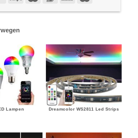
rwegen
LED Lampen
Dreamcolor WS2811 Led Strips