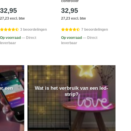
controller
32,95
32,95
10
27,23 excl. btw
27,23 excl. btw
9,05 
3 beoordelingen
7 beoordelingen
Op voorraad
— Direct
Op voorraad
— Direct
Op v
leverbaar
leverbaar
lever
or een
Wat is het verbruik van een led-
strip?