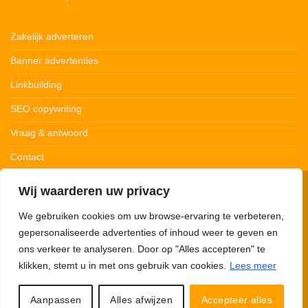
Zakelijk adverteren
Banner advertenties
Linkbuilding
SEO copywriting
Vraag & antwoord
Contact
Wij waarderen uw privacy
© 123Ledstrips.nl
Privacybeleid
Cookiebeleid
Disclaimer
We gebruiken cookies om uw browse-ervaring te verbeteren,
gepersonaliseerde advertenties of inhoud weer te geven en
ons verkeer te analyseren. Door op "Alles accepteren" te
klikken, stemt u in met ons gebruik van cookies.
Lees meer
123Ledstrips.nl neemt deel aan advertentieprogramma’s om commissie te
verdienen met links naar partners. Met onze links kunnen we een kleine
commissie verdienen. 123Ledstrips.nl verkoopt zelf géén producten, je wordt
Aanpassen
Alles afwijzen
Accepteer alles
hiervoor doorverwezen naar de desbetreffende webshop.