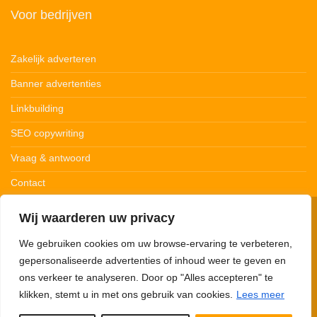
Voor bedrijven
Zakelijk adverteren
Banner advertenties
Linkbuilding
SEO copywriting
Vraag & antwoord
Contact
Wij waarderen uw privacy
© 123Ledstrips.nl
Privacybeleid
Cookiebeleid
Disclaimer
We gebruiken cookies om uw browse-ervaring te verbeteren,
gepersonaliseerde advertenties of inhoud weer te geven en
ons verkeer te analyseren. Door op "Alles accepteren" te
klikken, stemt u in met ons gebruik van cookies.
Lees meer
123Ledstrips.nl neemt deel aan advertentieprogramma’s om commissie te
verdienen met links naar partners. Met onze links kunnen we een kleine