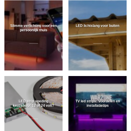
Slimme verlichting voor een
LED lichtslang voor buiten
persoonlijk thuis
LED strip voeding
TV led strips: Voordelen en
keuzehulp: 12 of 24 volt?
installatietips