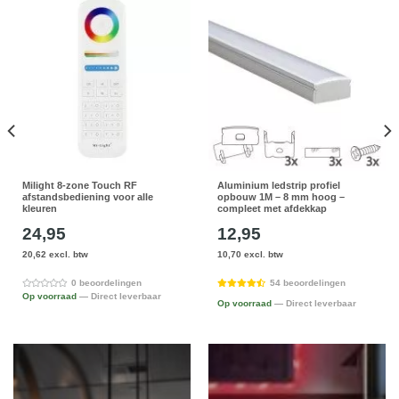
Milight 8-zone Touch RF
Aluminium ledstrip profiel
afstandsbediening voor alle
opbouw 1M – 8 mm hoog –
kleuren
compleet met afdekkap
24,95
12,95
20,62 excl. btw
10,70 excl. btw
0 beoordelingen
54 beoordelingen
Op voorraad
— Direct leverbaar
Op voorraad
— Direct leverbaar