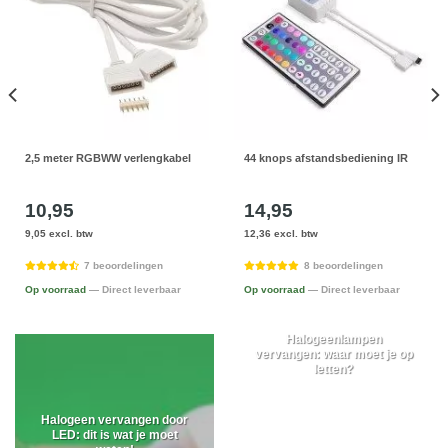
2,5 meter RGBWW verlengkabel
44 knops afstandsbediening IR
10,95
14,95
9,05 excl. btw
12,36 excl. btw
7 beoordelingen
8 beoordelingen
Op voorraad
— Direct leverbaar
Op voorraad
— Direct leverbaar
Halogeenlampen
vervangen: waar moet je op
letten?
Halogeen vervangen door
LED: dit is wat je moet