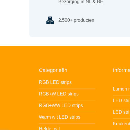
Bezorging in NL & BE
2.500+ producten
Categorieën
Informa
RGB LED strips
Lumen n
RGB+W LED strips
LED str
RGB+WW LED strips
LED stri
Warm wit LED strips
Keukenb
Helder wit