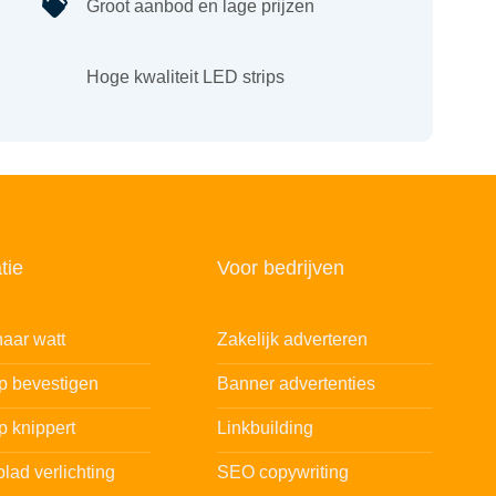
Groot aanbod en lage prijzen
Hoge kwaliteit LED strips
tie
Voor bedrijven
aar watt
Zakelijk adverteren
ip bevestigen
Banner advertenties
p knippert
Linkbuilding
lad verlichting
SEO copywriting