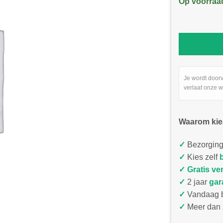
Op voorraa
Je wordt door
verlaat onze w
Waarom kie
✓
Bezorging
✓
Kies zelf
✓
Gratis ve
✓
2 jaar
gar
✓
Vandaag b
✓
Meer dan