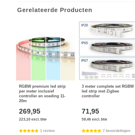
Gerelateerde Producten
tte
RGBW premium led strip
3 meter complete set RGBW
per meter inclusief
led strip met Zigbee
controller en voeding 11-
controller
20m
269,95
71,95
223,10 excl. btw
59,46 excl. btw
gen
1 review
7 beoordelingen