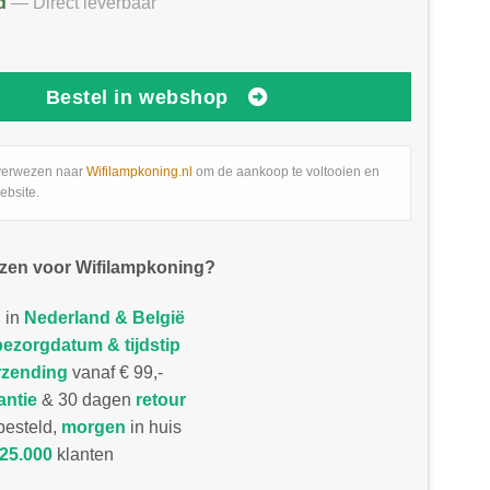
d
— Direct leverbaar
Bestel in webshop
verwezen naar
Wifilampkoning.nl
om de aankoop te voltooien en
ebsite.
zen voor Wifilampkoning?
 in
Nederland & België
bezorgdatum & tijdstip
rzending
vanaf € 99,-
antie
& 30 dagen
retour
esteld,
morgen
in huis
25.000
klanten