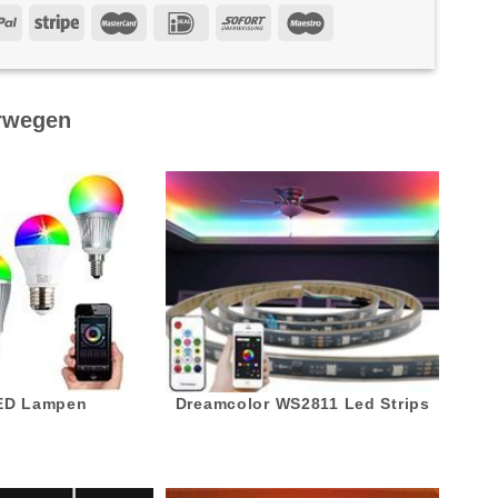
rwegen
LED Lampen
Dreamcolor WS2811 Led Strips