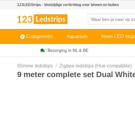
Skip
123LEDStrips - Veelzijdige verlichting voor binnen en buiten
to
Zoeken
content
naar:
Categorieën
Aquarium
Neon LED strip
Bezorging in NL & BE
Slimme ledstrips
/
Zigbee ledstrips (Hue compatible)
9 meter complete set Dual White