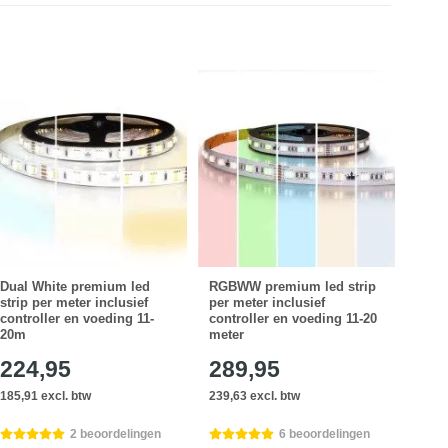
Dual White premium led
RGBWW premium led strip
RGBW
strip per meter inclusief
per meter inclusief
per m
controller en voeding 11-
controller en voeding 11-20
cont
20m
meter
224,95
289,95
49
185,91 excl. btw
239,63 excl. btw
41,28
2 beoordelingen
6 beoordelingen