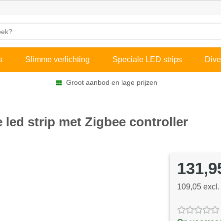
s
Slimme verlichting
Speciale LED strips
Dive
Groot aanbod en lage prijzen
 led strip met Zigbee controller
131,9
109,05 excl.