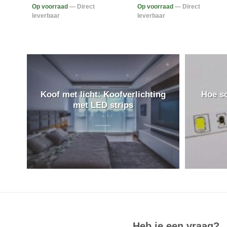
Op voorraad
— Direct
Op voorraad
— Direct
leverbaar
leverbaar
Koof met licht: Koofverlichting
Hoe so
met LED strips
Heb je een vraag?