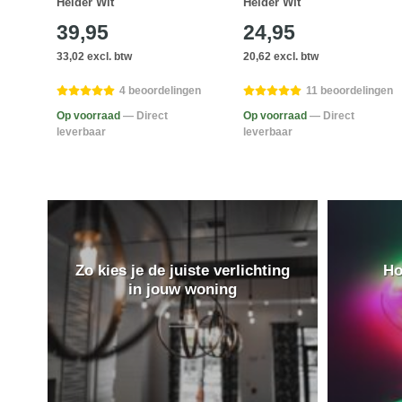
Helder Wit
Helder Wit
39,95
24,95
33,02 excl. btw
20,62 excl. btw
gen
4 beoordelingen
11 beoordelingen
Op voorraad
— Direct
Op voorraad
— Direct
leverbaar
leverbaar
Zo kies je de juiste verlichting
Ho
in jouw woning