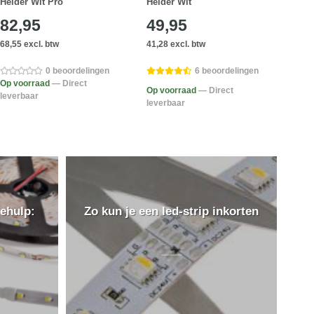
Helder Wit Pro
Helder Wit
Held
82,95
49,95
24
68,55 excl. btw
41,28 excl. btw
20,62
0 beoordelingen
6 beoordelingen
Op voorraad
— Direct
Op voorraad
— Direct
Op v
leverbaar
leverbaar
lever
ehulp:
Zo kun je een led-strip inkorten