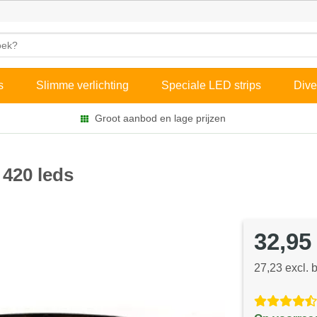
s
Slimme verlichting
Speciale LED strips
Dive
Groot aanbod en lage prijzen
 420 leds
32,95
27,23 excl. 