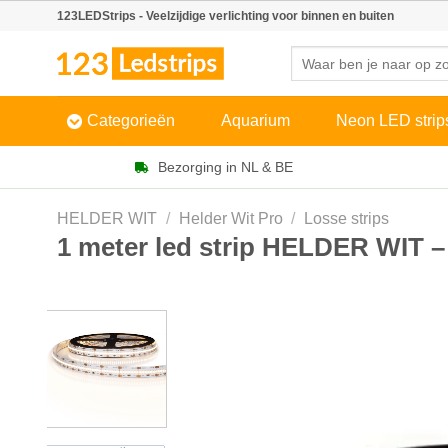
Skip
123LEDStrips - Veelzijdige verlichting voor binnen en buiten
to
Zoeken
content
naar:
Categorieën
Aquarium
Neon LED strip
Bezorging in NL & BE
HELDER WIT
/
Helder Wit Pro
/
Losse strips
1 meter led strip HELDER WIT –