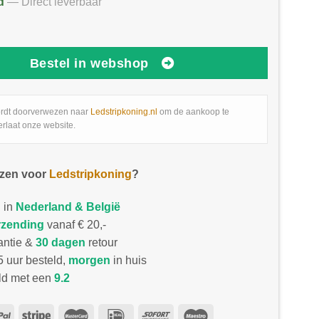
d
— Direct leverbaar
Bestel in webshop
rdt doorverwezen naar
Ledstripkoning.nl
om de aankoop te
erlaat onze website.
zen voor
Ledstripkoning
?
 in
Nederland & België
rzending
vanaf € 20,-
antie &
30 dagen
retour
 uur besteld,
morgen
in huis
d met een
9.2