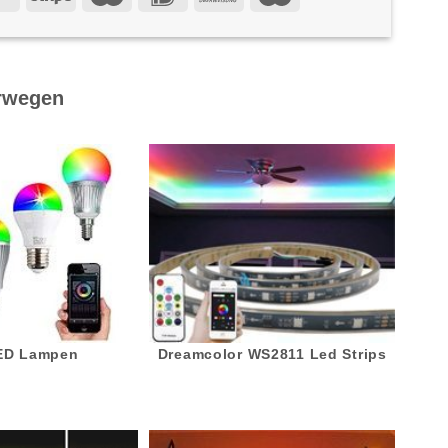
rwegen
LED Lampen
Dreamcolor WS2811 Led Strips