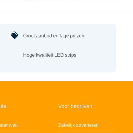
Groot aanbod en lage prijzen
Hoge kwaliteit LED strips
tie
Voor bedrijven
aar watt
Zakelijk adverteren