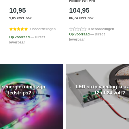
Helder Wit Pro
10,95
104,95
9,05 excl. btw
86,74 excl. btw
7 beoordelingen
0 beoordelingen
Op voorraad
— Direct
Op voorraad
— Direct
leverbaar
leverbaar
e energiezuinig zijn
LED strip voeding keuz
ledstrips?
12 of 24 volt?