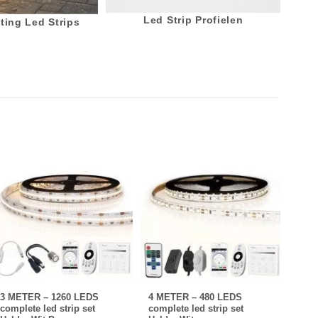
Led Strip Profielen
ting Led Strips
3 METER – 1260 LEDS
4 METER – 480 LEDS
1 ME
complete led strip set
complete led strip set
compl