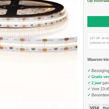
Op voorraa
LET OP: Je wo
voltooien en v
Waarom kie
✓
Bezorging
✓
Gratis ve
✓ 2 jaar
gar
✓
Voor 23:45
✓
Beoordeel