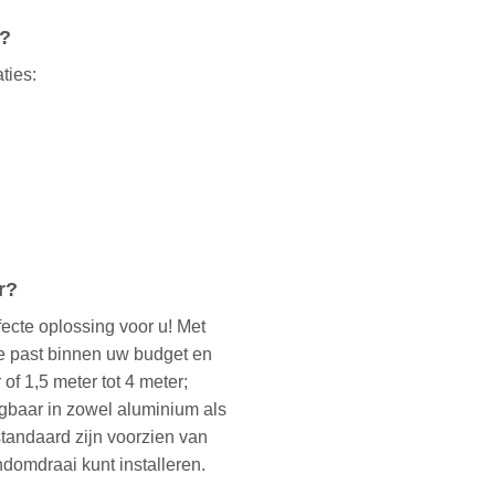
l?
ties:
r?
fecte oplossing voor u! Met
ie past binnen uw budget en
of 1,5 meter tot 4 meter;
jgbaar in zowel aluminium als
standaard zijn voorzien van
ndomdraai kunt installeren.