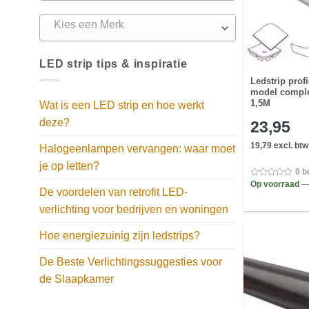
Kies een Merk
LED strip tips & inspiratie
Ledstrip prof
model comple
1,5M
Wat is een LED strip en hoe werkt
deze?
23,95
19,79 excl. btw
Halogeenlampen vervangen: waar moet
je op letten?
0 b
Op voorraad
—
De voordelen van retrofit LED-
verlichting voor bedrijven en woningen
Hoe energiezuinig zijn ledstrips?
De Beste Verlichtingssuggesties voor
de Slaapkamer