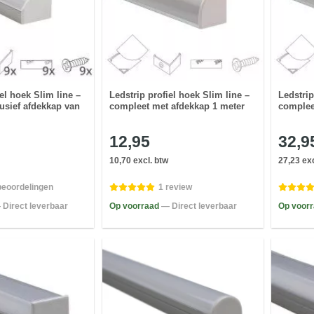
el hoek Slim line –
Ledstrip profiel hoek Slim line –
Ledstrip
usief afdekkap van
compleet met afdekkap 1 meter
complee
12,95
32,9
10,70 excl. btw
27,23 exc
beoordelingen
1 review
 Direct leverbaar
Op voorraad
— Direct leverbaar
Op voor