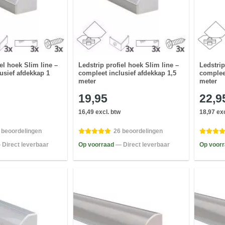
el hoek Slim line –
Ledstrip profiel hoek Slim line –
Ledstrip
usief afdekkap 1
compleet inclusief afdekkap 1,5
complee
meter
meter
19,95
22,9
16,49 excl. btw
18,97 exc
 beoordelingen
26 beoordelingen
 Direct leverbaar
Op voorraad
— Direct leverbaar
Op voor