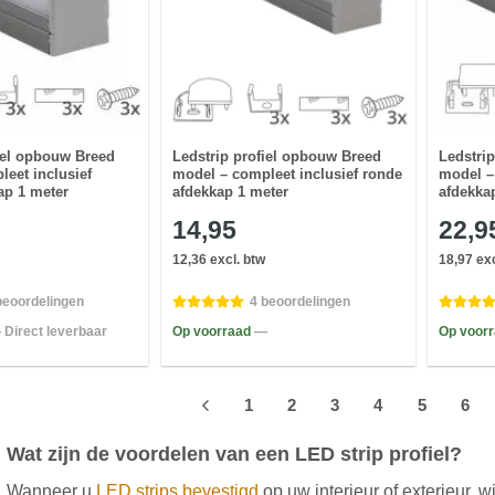
iel opbouw Breed
Ledstrip profiel opbouw Breed
Ledstri
eet inclusief
model – compleet inclusief ronde
model –
ap 1 meter
afdekkap 1 meter
afdekka
14,95
22,9
12,36 excl. btw
18,97 exc
beoordelingen
4 beoordelingen
 Direct leverbaar
Op voorraad
—
Op voor
1
2
3
4
5
6
Wat zijn de voordelen van een LED strip profiel?
Wanneer u
LED strips bevestigd
op uw interieur of exterieur, w