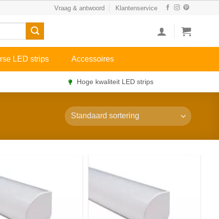
Vraag & antwoord
Klantenservice
rse LED strips
Accessoires
Hoge kwaliteit LED strips