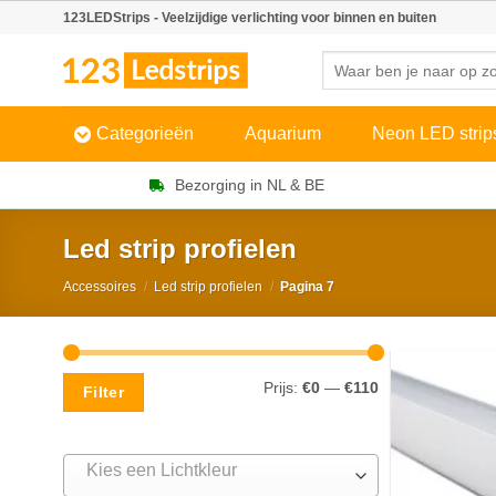
Skip
123LEDStrips - Veelzijdige verlichting voor binnen en buiten
to
Zoeken
content
naar:
Categorieën
Aquarium
Neon LED strip
Bezorging in NL & BE
Led strip profielen
Accessoires
/
Led strip profielen
/
Pagina 7
Min.
Max.
Prijs:
€0
—
€110
Filter
prijs
prijs
Kies een Lichtkleur