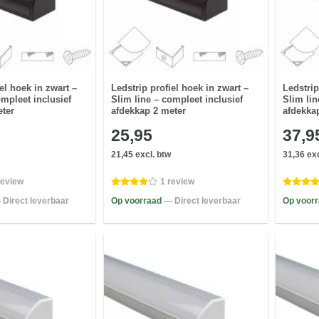
el hoek in zwart –
Ledstrip profiel hoek in zwart –
Ledstrip
ompleet inclusief
Slim line – compleet inclusief
Slim lin
eter
afdekkap 2 meter
afdekka
25,95
37,9
21,45 excl. btw
31,36 exc
review
1 review
 Direct leverbaar
Op voorraad
— Direct leverbaar
Op voor