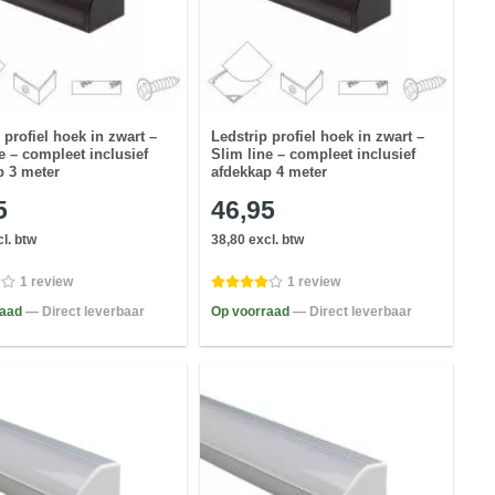
 profiel hoek in zwart –
Ledstrip profiel hoek in zwart –
e – compleet inclusief
Slim line – compleet inclusief
p 3 meter
afdekkap 4 meter
5
46,95
l. btw
38,80 excl. btw
1 review
1 review
raad
— Direct leverbaar
Op voorraad
— Direct leverbaar