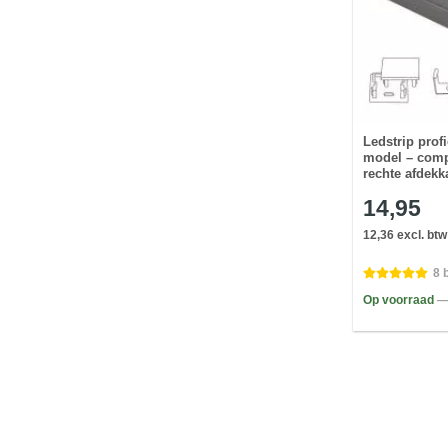
Ledstrip prof
model – compl
rechte afdekk
14,95
12,36 excl. btw
8 
Op voorraad
—