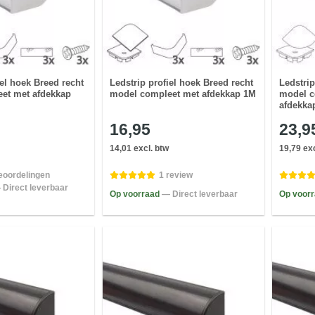
iel hoek Breed recht
Ledstrip profiel hoek Breed recht
Ledstrip
et met afdekkap
model compleet met afdekkap 1M
model c
afdekka
16,95
23,9
14,01 excl. btw
19,79 exc
eoordelingen
1 review
 Direct leverbaar
Op voorraad
— Direct leverbaar
Op voor