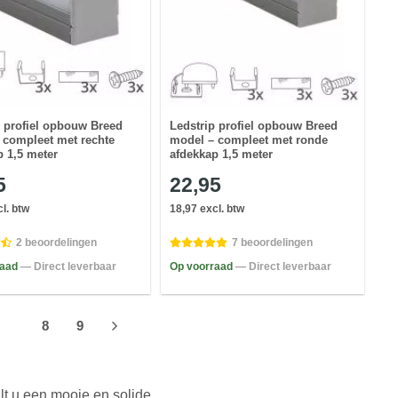
p profiel opbouw Breed
Ledstrip profiel opbouw Breed
 compleet met rechte
model – compleet met ronde
p 1,5 meter
afdekkap 1,5 meter
5
22,95
l. btw
18,97 excl. btw
2 beoordelingen
7 beoordelingen
raad
— Direct leverbaar
Op voorraad
— Direct leverbaar
7
8
9
ilt u een mooie en solide