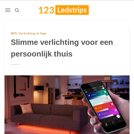
Skip
to
content
WiFi Verlichting & App
Slimme verlichting voor een
persoonlijk thuis