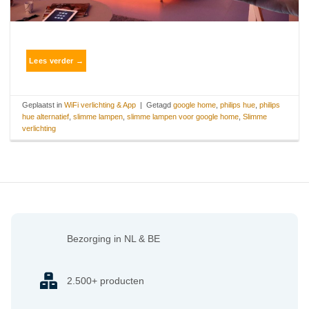
Lees verder
→
Geplaatst in
WiFi verlichting & App
|
Getagd
google home
,
philips hue
,
philips
hue alternatief
,
slimme lampen
,
slimme lampen voor google home
,
Slimme
verlichting
Bezorging in NL & BE
2.500+ producten