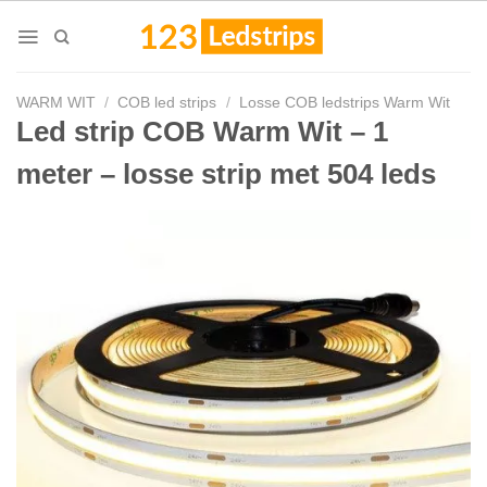
Skip
to
content
WARM WIT
/
COB led strips
/
Losse COB ledstrips Warm Wit
Led strip COB Warm Wit – 1
meter – losse strip met 504 leds