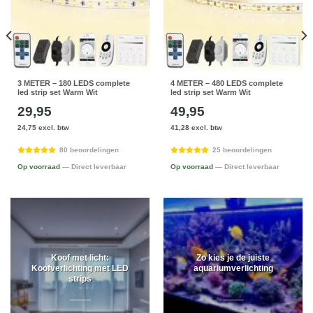
3 METER – 180 LEDS complete
4 METER – 480 LEDS complete
led strip set Warm Wit
led strip set Warm Wit
29,95
49,95
24,75 excl. btw
41,28 excl. btw
80 beoordelingen
25 beoordelingen
Op voorraad
— Direct leverbaar
Op voorraad
— Direct leverbaar
Koof met licht:
Zo kies je de juiste
Koofverlichting met LED
aquariumverlichting
strips