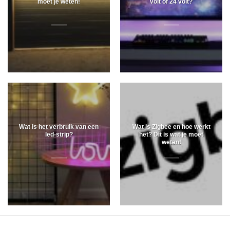
moet je weten!
volt of 24 volt?
Wat is het verbruik van een
Wat is Zigbee en hoe werkt
led-strip?
het? Dit is wat je moet
weten!