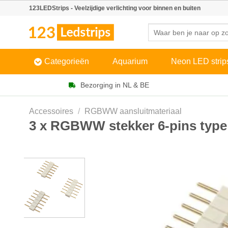
Skip
123LEDStrips - Veelzijdige verlichting voor binnen en buiten
to
Zoeken
content
naar:
Categorieën
Aquarium
Neon LED strip
Bezorging in NL & BE
Accessoires
/
RGBWW aansluitmateriaal
3 x RGBWW stekker 6-pins typ