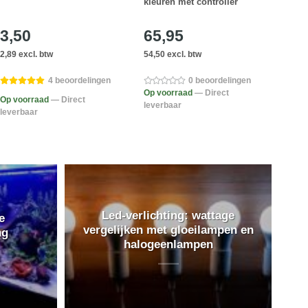
kleuren met controller
3,50
65,95
27
2,89 excl. btw
54,50 excl. btw
23,10
4 beoordelingen
0 beoordelingen
Op voorraad
— Direct
Op voorraad
— Direct
Op v
leverbaar
leverbaar
lever
Led-verlichting: wattage
e
vergelijken met gloeilampen en
ng
halogeenlampen