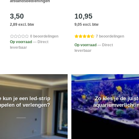
afstandsbedieningen
3,50
10,95
2,89 excl. btw
9,05 excl. btw
0 beoordelingen
7 beoordelingen
Op voorraad
— Direct
Op voorraad
— Direct
leverbaar
leverbaar
 kun je een led-strip
Zo kies je de juist
ppelen of verlengen?
aquariumverlichti