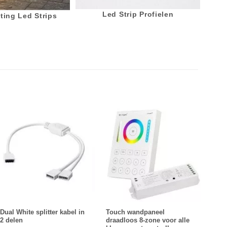
Led Strip Profielen
ting Led Strips
Dual White splitter kabel in
Touch wandpaneel
Druk
2 delen
draadloos 8-zone voor alle
Whit