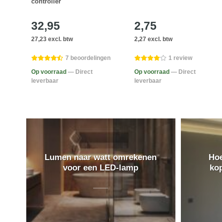
controller
32,95
2,75
27,23 excl. btw
2,27 excl. btw
gen
7 beoordelingen
1 review
Op voorraad
— Direct
Op voorraad
— Direct
leverbaar
leverbaar
Lumen naar watt omrekenen
Hoe
voor een LED-lamp
ko