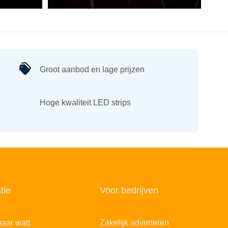
Groot aanbod en lage prijzen
Hoge kwaliteit LED strips
tie
Voor bedrijven
aar watt
Zakelijk adverteren