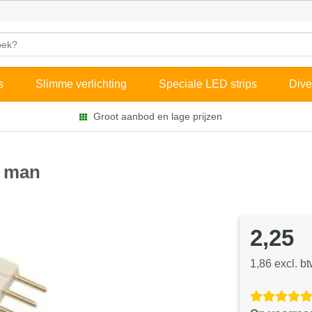
s
Slimme verlichting
Speciale LED strips
Dive
Groot aanbod en lage prijzen
e man
2,25
1,86 excl. b