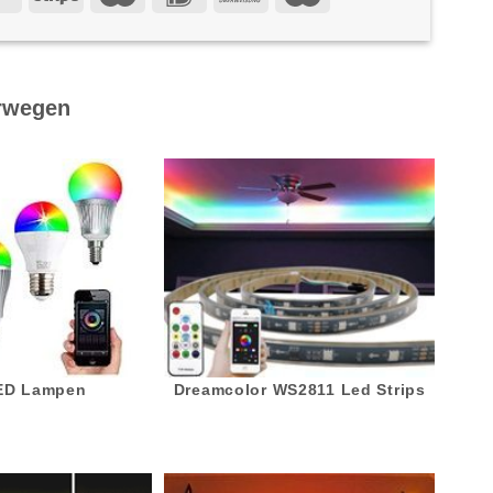
rwegen
LED Lampen
Dreamcolor WS2811 Led Strips