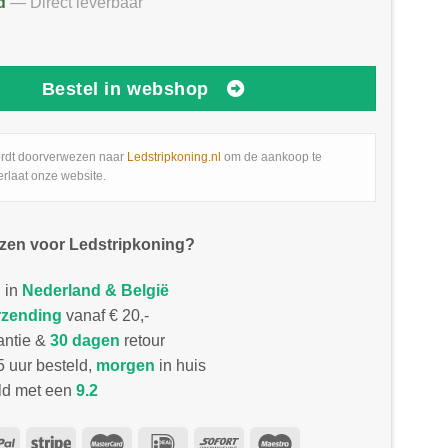
d
— Direct leverbaar
Bestel in webshop
rdt doorverwezen naar
Ledstripkoning.nl
om de aankoop te
erlaat onze website.
zen voor Ledstripkoning?
 in
Nederland & België
rzending
vanaf € 20,-
antie &
30 dagen
retour
 uur besteld,
morgen
in huis
d met een
9.2