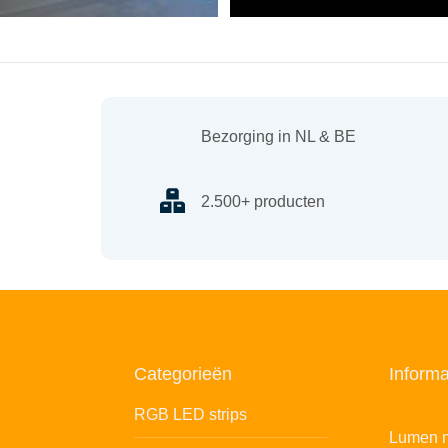
Bezorging in NL & BE
2.500+ producten
Categorieën
Informa
RGB LED strips
Lumen n