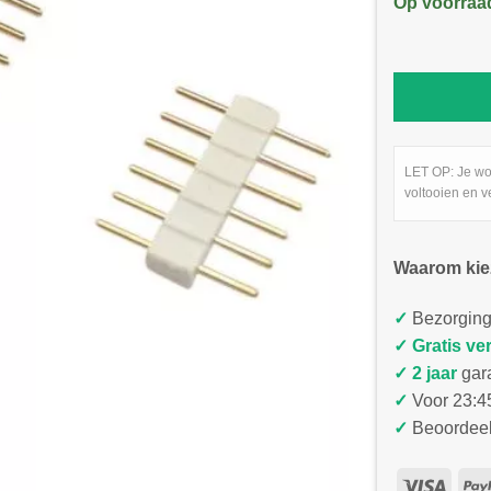
Op voorraa
LET OP: Je wo
voltooien en v
Waarom kie
✓
Bezorging
✓
Gratis ve
✓ 2 jaar
gar
✓
Voor 23:45
✓
Beoordeel