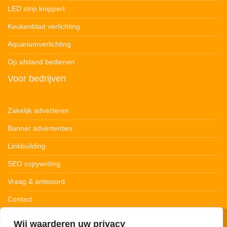
LED strip knippert
Keukenblad verlichting
Aquariumverlichting
Op afstand bedienen
Voor bedrijven
Zakelijk adverteren
Banner advertenties
Linkbuilding
SEO copywriting
Vraag & antwoord
Contact
Wij waarderen uw privacy
© 123Ledstrips.nl