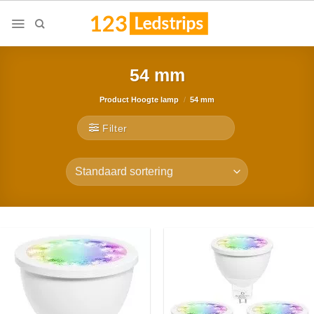
Skip
to
content
54 mm
Product Hoogte lamp
/
54 mm
Filter