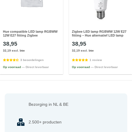
Hue compatible LED lamp RGBWW
Zigbee LED lamp RGBWW 12W E27
12W E27 fitting Zigbee
fitting – Hue alternatief LED lamp
38,95
38,95
32,19 excl. btw
32,19 excl. btw
3 beoordelingen
1 review
Op voorraad
— Direct leverbaar
Op voorraad
— Direct leverbaar
Bezorging in NL & BE
2.500+ producten