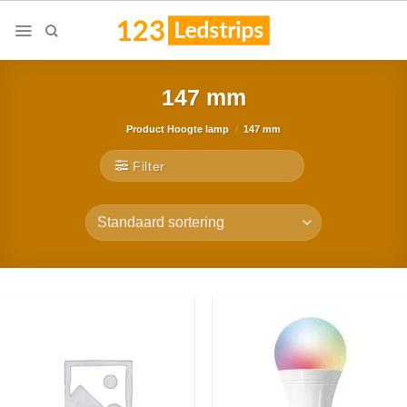
Skip
to
content
147 mm
Product Hoogte lamp
/
147 mm
Filter